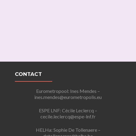
CONTACT
Eurometropool: Ines Mendes –
ines.mendes@eurometropolis.eu
ESPE LNF: Cécile L
eclercq
–
cecile.
leclercq@espe-lnf.fr
HELHa: Sophie De Tollenaere –
detollenaeres@helha.be