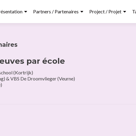
résentation
Partners / Partenaires
Project / Projet
T
maires
reuves par école
school (Kortrijk)
ing) & VBS De Droomvlieger (Veurne)
e)