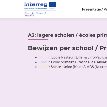
Presentatie / P
A3: lagere scholen / écoles pri
Bewijzen per school / P
Duo 1
:
Ecole Pasteur (Lille) & Sint-Paulus
Duo 2
: Ecole primaire (Frasnes-les-Anva
Duo 3
: Sainte-Union (Kain) & VBS (Kuurn