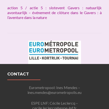
action 5 / actie 5 : slotevent Gavers : natuurlijk
avontuurlijk – événement de clôture dans le Gavers : à
l’aventure dans la nature
CONTACT
Eurometropool: Ines Mendes –
ines.mendes@eurometropolis.eu
ESPE LNF: Cécile L
eclercq
–
cecile.
leclercq@espe-lnf.fr